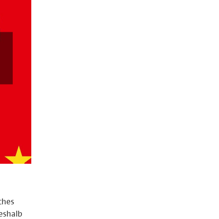
ches
eshalb