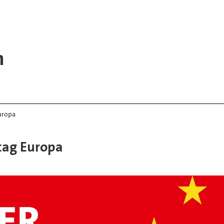
n
uropa
tag Europa