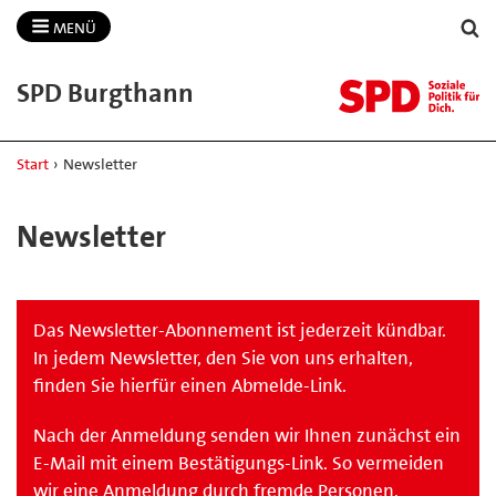
MENÜ
SPD Burgthann
Start
›
Newsletter
Newsletter
Das Newsletter-Abonnement ist jederzeit kündbar.
In jedem Newsletter, den Sie von uns erhalten,
finden Sie hierfür einen Abmelde-Link.
Nach der Anmeldung senden wir Ihnen zunächst ein
E-Mail mit einem Bestätigungs-Link. So vermeiden
wir eine Anmeldung durch fremde Personen.